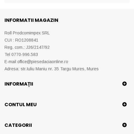
INFORMATII MAGAZIN
Roll Prodcomimpex SRL
CUI : RO1208841
Reg. com.: J26/2147/92
Tel 0770-996.583
E-mail
office@piesedaciaonline.ro
Adresa: str.Iuliu Maniu nr. 35 Targu Mures, Mures
INFORMAȚII
CONTUL MEU
CATEGORII