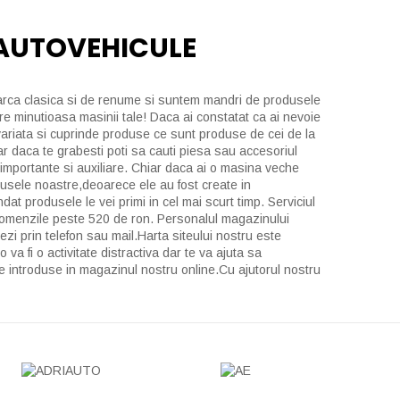
 AUTOVEHICULE
 marca clasica si de renume si suntem mandri de produsele
re minutioasa masinii tale! Daca ai constatat ca ai nevoie
 variata si cuprinde produse ce sunt produse de cei de la
ar daca te grabesti poti sa cauti piesa sau accesoriul
e importante si auxiliare. Chiar daca ai o masina veche
odusele noastre,deoarece ele au fost create in
at produsele le vei primi in cel mai scurt timp. Serviciul
la comenzile peste 520 de ron. Personalul magazinului
ezi prin telefon sau mail.Harta siteului nostru este
va fi o activitate distractiva dar te va ajuta sa
use introduse in magazinul nostru online.Cu ajutorul nostru