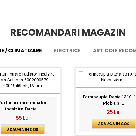
RECOMANDARI MAGAZIN
RE / CLIMATIZARE
ELECTRICE
ARTICOLE RECO
Termocupla Dacia 1310, 1
Furtun intrare radiator
Pick-up,...
incalzire Dacia...
25 Lei
55 Lei
ADAUGA IN COS
ADAUGA IN COS