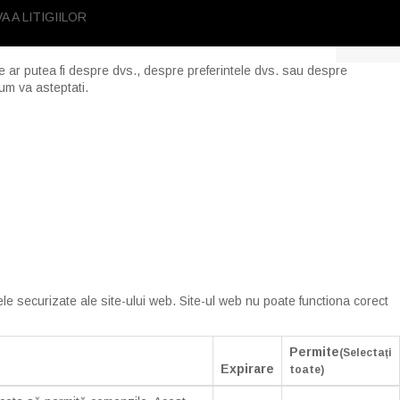
re ar putea fi despre dvs., despre preferintele dvs. sau despre
cum va asteptati.
ele securizate ale site-ului web. Site-ul web nu poate functiona corect
Permite
(Selectați
Expirare
toate)