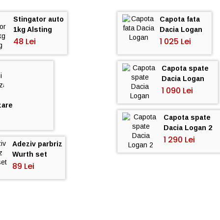
Stingator auto
Capota fata
1kg Alsting
Dacia Logan
48 Lei
1 025 Lei
Capota spate
Dacia Logan
1 090 Lei
zare
Capota spate
Dacia Logan 2
1 290 Lei
Adeziv parbriz
Wurth set
89 Lei