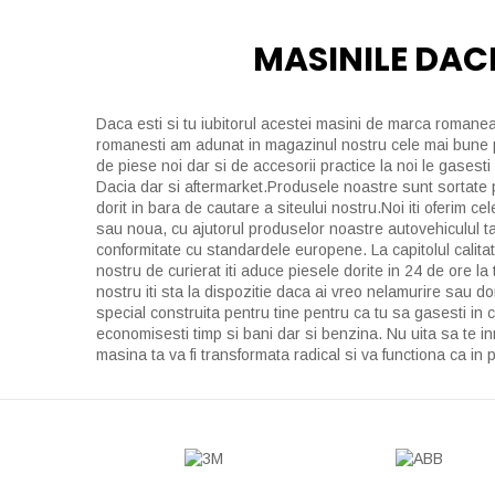
MASINILE DAC
Daca esti si tu iubitorul acestei masini de marca romanea
romanesti am adunat in magazinul nostru cele mai bune pie
de piese noi dar si de accesorii practice la noi le gases
Dacia dar si aftermarket.Produsele noastre sunt sortate pe
dorit in bara de cautare a siteului nostru.Noi iti oferim 
sau noua, cu ajutorul produselor noastre autovehiculul tau
conformitate cu standardele europene. La capitolul calitat
nostru de curierat iti aduce piesele dorite in 24 de ore l
nostru iti sta la dispozitie daca ai vreo nelamurire sau d
special construita pentru tine pentru ca tu sa gasesti in c
economisesti timp si bani dar si benzina. Nu uita sa te in
masina ta va fi transformata radical si va functiona ca in p