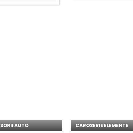
i accesorii din magazinul nostru este foarte variata si cuprinde produ
aca esti in criza de timp. Iar daca te grabesti, poti sa cauti piesa sau a
SORII AUTO
CAROSERIE ELEMENTE