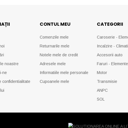
AȚII
CONTUL MEU
CATEGORII
Comenzile mele
Caroserie - Elem
noi
Returnarile mele
Incalzire - Climat
ări
Notele mele de credit
Accesorii auto
le noastre
Adresele mele
Faruri - Element
i-ne
Informatiile mele personale
Motor
e confidentialitate
Cupoanele mele
Transmisie
lui
ANPC
SOL