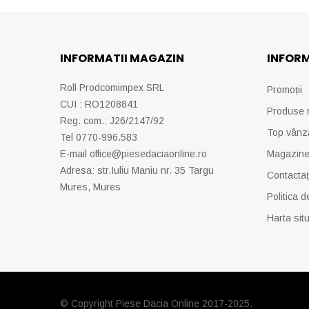
INFORMATII MAGAZIN
INFORM
Roll Prodcomimpex SRL
Promoții
CUI : RO1208841
Produse 
Reg. com.: J26/2147/92
Top vânz
Tel 0770-996.583
E-mail
office@piesedaciaonline.ro
Magazine
Adresa: str.Iuliu Maniu nr. 35 Targu
Contactaț
Mures, Mures
Politica d
Harta situ
© Copyright Piese Dacia Online 2017-2025.