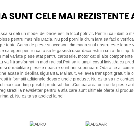
IA SUNT CELE MAI REZISTENTE
sca si deti un model de Dacie esti la locul potrivit. Pentru ca iubim o
se pentru masinile Dacia. Nu poti porni la drum fara sa faci o verifica
ti pe toate.Gama de piese si accesorii din magazinul nostru este foarte
 categorii pentru ca tu sa le gasesti usor daca esti in criza de timp. I
cele mai variate piese atat pentru caroserie, motor cat si alte component
 va fi transformat in mod radical.Poti sa iti umpli cosul linistit/a cu pr
e si durabilitate piesele noastre sunt net superioare.Odata ce ai comand
a tine acasa in deplina siguranta. Mai mult, vei avea transport gratuit 
oresti informatii aditionale despre unele produse. Nu ezita sa ne contact
el mai scurt timp posibil produsul dorit.Cumpararea online de piese auto 
registrezi la newsletter pentru a afla care sunt ultimele oferte si prod
rima zi. Nu ezita sa apelezi la noi!