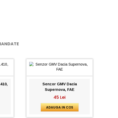
MANDATE
410,
Senzor GMV Dacia
Pom
Supernova, FAE
45 Lei
ADAUGA IN COS