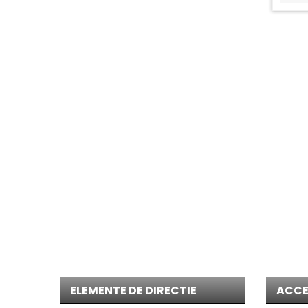
Cele mai cautate produse Promoti zilnice Gama de piese s
sunt sortate pe categorii pentru ca tu sa le gasesti usor d
ELEMENTE DE DIRECTIE
ACCE