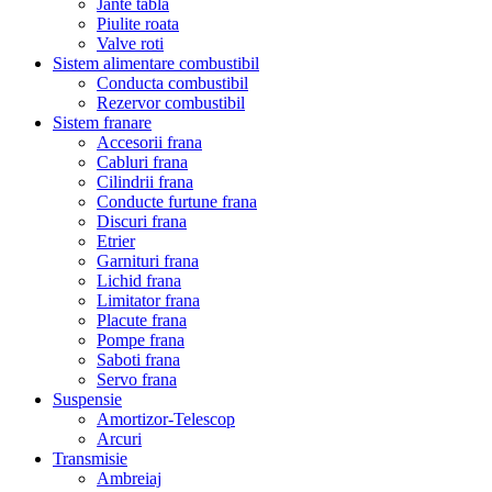
Jante tabla
Piulite roata
Valve roti
Sistem alimentare combustibil
Conducta combustibil
Rezervor combustibil
Sistem franare
Accesorii frana
Cabluri frana
Cilindrii frana
Conducte furtune frana
Discuri frana
Etrier
Garnituri frana
Lichid frana
Limitator frana
Placute frana
Pompe frana
Saboti frana
Servo frana
Suspensie
Amortizor-Telescop
Arcuri
Transmisie
Ambreiaj