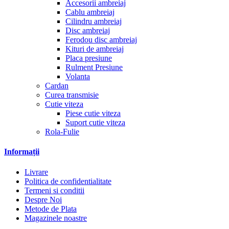
Accesorii ambreiaj
Cablu ambreiaj
Cilindru ambreiaj
Disc ambreiaj
Ferodou disc ambreiaj
Kituri de ambreiaj
Placa presiune
Rulment Presiune
Volanta
Cardan
Curea transmisie
Cutie viteza
Piese cutie viteza
Suport cutie viteza
Rola-Fulie
Informații
Livrare
Politica de confidentialitate
Termeni si conditii
Despre Noi
Metode de Plata
Magazinele noastre