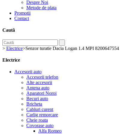
Despre Noi
Metode de plata
Promotii
Contact
Caută
>
Electrice
>
Senzor turatie Dacia Logan 1.4 MPI 8200647554
Electrice
Accesorii auto
Accesorii telefon
Alte accesorii
Antena auto
Aparatori Noroi
Becuri auto
Bricheta
Cabluri curent
Carlig remorcare
Cheie roata
Covorase auto
Alfa Romeo