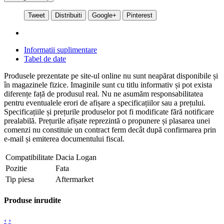
Tweet
Distribuiti
Google+
Pinterest
Informatii suplimentare
Tabel de date
Produsele prezentate pe site-ul online nu sunt neapărat disponibile și
în magazinele fizice. Imaginile sunt cu titlu informativ și pot exista
diferențe față de produsul real. Nu ne asumăm responsabilitatea
pentru eventualele erori de afișare a specificațiilor sau a prețului.
Specificațiile și prețurile produselor pot fi modificate fără notificare
prealabilă. Prețurile afișate reprezintă o propunere și plasarea unei
comenzi nu constituie un contract ferm decât după confirmarea prin
e-mail și emiterea documentului fiscal.
Compatibilitate
Dacia Logan
Pozitie
Fata
Tip piesa
Aftermarket
Produse inrudite
‹
›