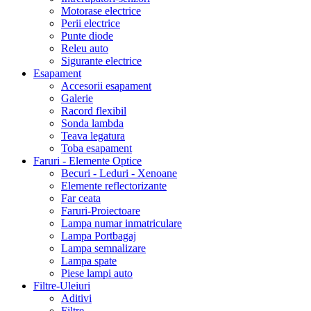
Motorase electrice
Perii electrice
Punte diode
Releu auto
Sigurante electrice
Esapament
Accesorii esapament
Galerie
Racord flexibil
Sonda lambda
Teava legatura
Toba esapament
Faruri - Elemente Optice
Becuri - Leduri - Xenoane
Elemente reflectorizante
Far ceata
Faruri-Proiectoare
Lampa numar inmatriculare
Lampa Portbagaj
Lampa semnalizare
Lampa spate
Piese lampi auto
Filtre-Uleiuri
Aditivi
Filtre