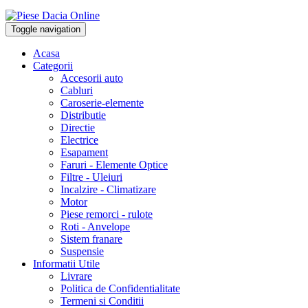
Toggle navigation
Acasa
Categorii
Accesorii auto
Cabluri
Caroserie-elemente
Distributie
Directie
Electrice
Esapament
Faruri - Elemente Optice
Filtre - Uleiuri
Incalzire - Climatizare
Motor
Piese remorci - rulote
Roti - Anvelope
Sistem franare
Suspensie
Informatii Utile
Livrare
Politica de Confidentialitate
Termeni si Conditii