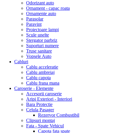
Odorizant auto
Ornament - capac roata
Ornamente auto
Parasolar
Paravint
Proiectoare lampi
Scule unelte
Stergator parbriz
Suporturi numere
Truse sanitare
Vopsele Auto
Cabluri
Cablu acceleratie
Cablu ambreiaj
Cablu capota
Cablu frana mana
Caroserie - Elemente
Accesorii caroserie
Aripi Exteriori - Interiori
Bara Protectie
Celula Pasager
Rezervor Combustibil
Clipsuri montaj
Fata - Spate Vehicul
Capota fata spate