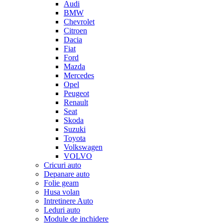
Audi
BMW
Chevrolet
Citroen
Dacia
Fiat
Ford
Mazda
Mercedes
Opel
Peugeot
Renault
Seat
Skoda
Suzuki
Toyota
Volkswagen
VOLVO
Cricuri auto
Depanare auto
Folie geam
Husa volan
Intretinere Auto
Leduri auto
Module de inchidere