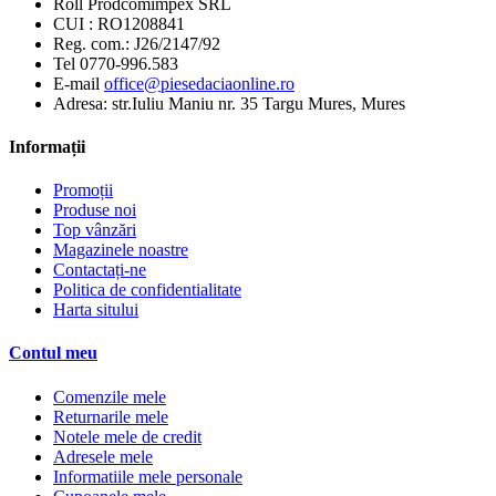
Roll Prodcomimpex SRL
CUI : RO1208841
Reg. com.: J26/2147/92
Tel 0770-996.583
E-mail
office@piesedaciaonline.ro
Adresa: str.Iuliu Maniu nr. 35 Targu Mures, Mures
Informații
Promoții
Produse noi
Top vânzări
Magazinele noastre
Contactați-ne
Politica de confidentialitate
Harta sitului
Contul meu
Comenzile mele
Returnarile mele
Notele mele de credit
Adresele mele
Informatiile mele personale