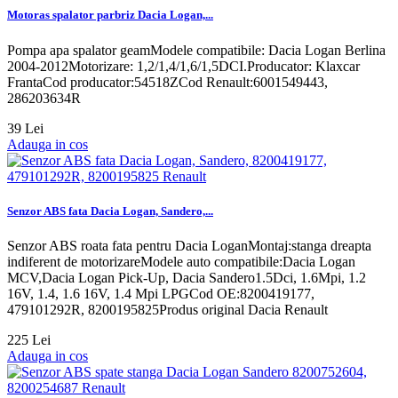
Motoras spalator parbriz Dacia Logan,...
Pompa apa spalator geamModele compatibile: Dacia Logan Berlina
2004-2012Motorizare: 1,2/1,4/1,6/1,5DCI.Producator: Klaxcar
FrantaCod producator:54518ZCod Renault:6001549443,
286203634R
39 Lei
Adauga in cos
Senzor ABS fata Dacia Logan, Sandero,...
Senzor ABS roata fata pentru Dacia LoganMontaj:stanga dreapta
indiferent de motorizareModele auto compatibile:Dacia Logan
MCV,Dacia Logan Pick-Up, Dacia Sandero1.5Dci, 1.6Mpi, 1.2
16V, 1.4, 1.6 16V, 1.4 Mpi LPGCod OE:8200419177,
479101292R, 8200195825Produs original Dacia Renault
225 Lei
Adauga in cos