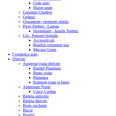
Grile auto
Haion spate
Garnituri Chedere
Oglinzi
Ornamente, elemente plastic
Piese Parbriz - Luneta
Stergatoare - lamele Parbriz
Usi - Panouri frontale
Accesorii usi
Bandou ornament usa
Macara Geam
Cosmetica auto
Directie
Angrenaj roata directie
Burduf Planetara
Butuc roata
Planetara
Rulment roata si kituri
Angrenare Punte
Cruce Cardan
Bieleta antiruliu
Bieleta directie
Brate oscilante
Bucse
Burduf