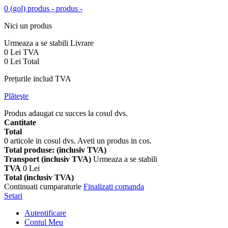
0
(gol)
produs -
produs -
Nici un produs
Urmeaza a se stabili
Livrare
0 Lei
TVA
0 Lei
Total
Prețurile includ TVA
Plăteşte
Produs adaugat cu succes la cosul dvs.
Cantitate
Total
0
articole in cosul dvs.
Aveti un produs in cos.
Total produse: (inclusiv TVA)
Transport (inclusiv TVA)
Urmeaza a se stabili
TVA
0 Lei
Total (inclusiv TVA)
Continuati cumparaturie
Finalizati comanda
Setari
Autentificare
Contul Meu