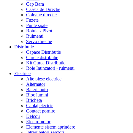
Cap Bara
Caseta de Directie
Coloane directie
Fuzete
Punte spate
Rotula - Pivot
Rulmenti
Servo directie
Distributie
Capace Distributie
Curele distributie
Kit Curea Distributie
Role Intinzatori - rulmenti
Electrice
Alte piese electrice
Alternator
Baterii auto
Bloc lumini
Bricheta
Cablaj electric
Contact pornire
Delcou
Electromotor
Elemente sistem aprindere
Intrerupatori-senzori