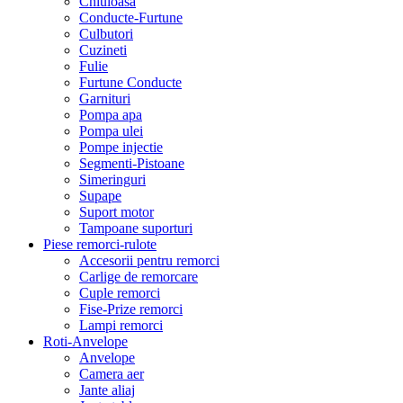
Chiuloasa
Conducte-Furtune
Culbutori
Cuzineti
Fulie
Furtune Conducte
Garnituri
Pompa apa
Pompa ulei
Pompe injectie
Segmenti-Pistoane
Simeringuri
Supape
Suport motor
Tampoane suporturi
Piese remorci-rulote
Accesorii pentru remorci
Carlige de remorcare
Cuple remorci
Fise-Prize remorci
Lampi remorci
Roti-Anvelope
Anvelope
Camera aer
Jante aliaj