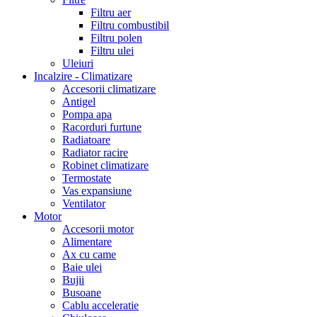
Filtru aer
Filtru combustibil
Filtru polen
Filtru ulei
Uleiuri
Incalzire - Climatizare
Accesorii climatizare
Antigel
Pompa apa
Racorduri furtune
Radiatoare
Radiator racire
Robinet climatizare
Termostate
Vas expansiune
Ventilator
Motor
Accesorii motor
Alimentare
Ax cu came
Baie ulei
Bujii
Busoane
Cablu acceleratie