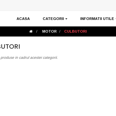
ACASA
CATEGORII
INFORMATII UTILE
>
MOTOR
>
CULBUTORI
BUTORI
 produse in cadrul acestei categorii.