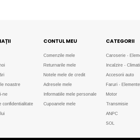
AȚII
CONTUL MEU
CATEGORII
Comenzile mele
Caroserie - Elem
noi
Returnarile mele
Incalzire - Climat
ări
Notele mele de credit
Accesorii auto
le noastre
Adresele mele
Faruri - Element
i-ne
Informatiile mele personale
Motor
e confidentialitate
Cupoanele mele
Transmisie
lui
ANPC
SOL