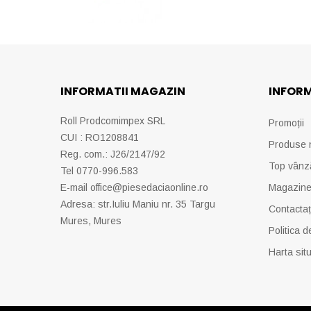
INFORMATII MAGAZIN
INFORM
Roll Prodcomimpex SRL
Promoții
CUI : RO1208841
Produse 
Reg. com.: J26/2147/92
Top vânz
Tel 0770-996.583
E-mail
office@piesedaciaonline.ro
Magazine
Adresa: str.Iuliu Maniu nr. 35 Targu
Contactaț
Mures, Mures
Politica d
Harta situ