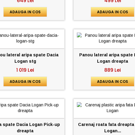
649 Lei
499 Lei
ADAUGA IN COS
ADAUGA IN COS
ou lateral aripa spate Dacia
Panou lateral aripa spate
Logan stg
Logan dreapta
1 019 Lei
889 Lei
ADAUGA IN COS
ADAUGA IN COS
a spate Dacia Logan Pick-up
Carenaj roata fata dreapta
dreapta
Logan...