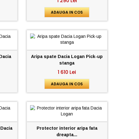
1 290 Lei
ADAUGA IN COS
 Dacia
Aripa spate Dacia Logan Pick-up
stanga
1 610 Lei
ADAUGA IN COS
 Dacia
Protector interior aripa fata
dreapta...