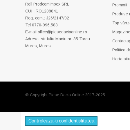
Roll Prodcomimpex SRL
Promoții
CUI : RO1208841
Produse 
Reg. com.: J26/2147/92
Top vânz
Tel 0770-996.583
E-mail
office@piesedaciaonline.ro
Magazine
Adresa: str.Iuliu Maniu nr. 35 Targu
Contactaț
Mures, Mures
Politica d
Harta situ
© Copyright Piese Dacia Online 2017-2025.
Controleaza-ti confidentialitatea