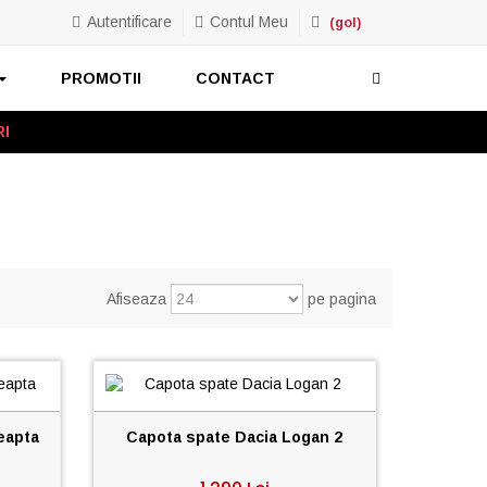
Autentificare
Contul Meu
(gol)
PROMOTII
CONTACT
RI
Afiseaza
pe pagina
eapta
Capota spate Dacia Logan 2