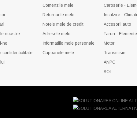
Comenzile mele
Caroserie - Elem
noi
Returnarile mele
Incalzire - Climat
ări
Notele mele de credit
Accesorii auto
le noastre
Adresele mele
Faruri - Element
i-ne
Informatiile mele personale
Motor
e confidentialitate
Cupoanele mele
Transmisie
lui
ANPC
SOL