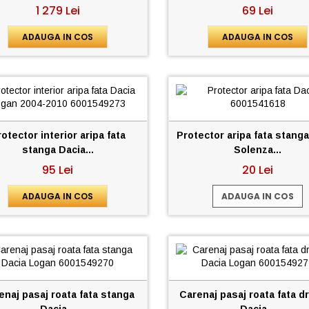
1 279 Lei
69 Lei
ADAUGA IN COS
ADAUGA IN COS
otector interior aripa fata
Protector aripa fata stang
stanga Dacia...
Solenza...
95 Lei
20 Lei
ADAUGA IN COS
ADAUGA IN COS
enaj pasaj roata fata stanga
Carenaj pasaj roata fata d
Dacia...
Dacia...