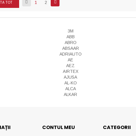
TA TOT
1
2
AȚII
CONTUL MEU
CATEGORII