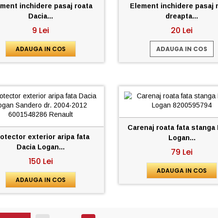
ment inchidere pasaj roata
Element inchidere pasaj 
Dacia...
dreapta...
9 Lei
20 Lei
ADAUGA IN COS
ADAUGA IN COS
Carenaj roata fata stanga
otector exterior aripa fata
Logan...
Dacia Logan...
79 Lei
150 Lei
ADAUGA IN COS
ADAUGA IN COS