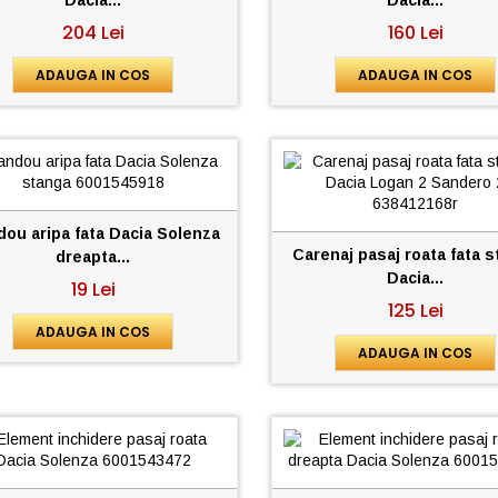
204 Lei
160 Lei
ADAUGA IN COS
ADAUGA IN COS
ou aripa fata Dacia Solenza
Carenaj pasaj roata fata 
dreapta...
Dacia...
19 Lei
125 Lei
ADAUGA IN COS
ADAUGA IN COS