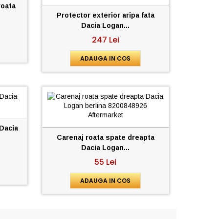
roata
Protector exterior aripa fata
Dacia Logan...
247 Lei
ADAUGA IN COS
 Dacia
Carenaj roata spate dreapta
Dacia Logan...
55 Lei
ADAUGA IN COS