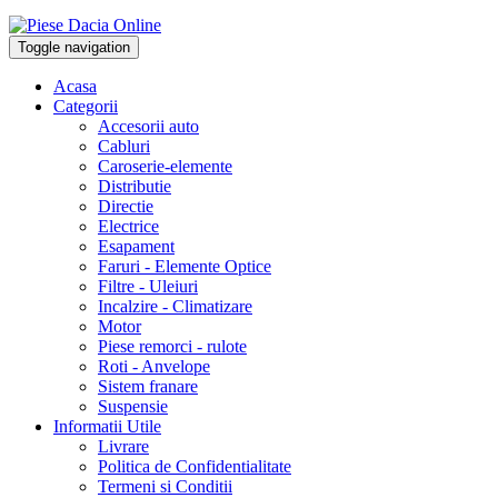
Toggle navigation
Acasa
Categorii
Accesorii auto
Cabluri
Caroserie-elemente
Distributie
Directie
Electrice
Esapament
Faruri - Elemente Optice
Filtre - Uleiuri
Incalzire - Climatizare
Motor
Piese remorci - rulote
Roti - Anvelope
Sistem franare
Suspensie
Informatii Utile
Livrare
Politica de Confidentialitate
Termeni si Conditii