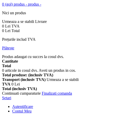
0
(gol)
produs -
produs -
Nici un produs
Urmeaza a se stabili
Livrare
0 Lei
TVA
0 Lei
Total
Prețurile includ TVA
Plăteşte
Produs adaugat cu succes la cosul dvs.
Cantitate
Total
0
articole in cosul dvs.
Aveti un produs in cos.
Total produse: (inclusiv TVA)
Transport (inclusiv TVA)
Urmeaza a se stabili
TVA
0 Lei
Total (inclusiv TVA)
Continuati cumparaturie
Finalizati comanda
Setari
Autentificare
Contul Meu