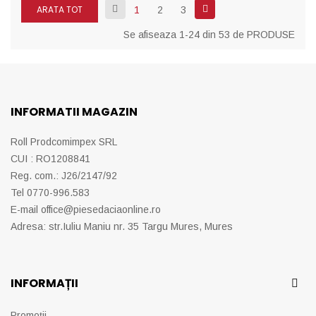
ARATA TOT
1
2
3
Se afiseaza 1-24 din 53 de PRODUSE
INFORMATII MAGAZIN
Roll Prodcomimpex SRL
CUI : RO1208841
Reg. com.: J26/2147/92
Tel 0770-996.583
E-mail
office@piesedaciaonline.ro
Adresa: str.Iuliu Maniu nr. 35 Targu Mures, Mures
INFORMAȚII
Promoții