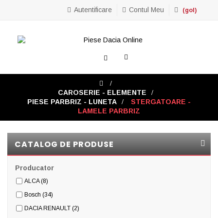
Autentificare
Contul Meu
(gol)
Toggle
navigation
>
CAROSERIE - ELEMENTE
>
PIESE PARBRIZ - LUNETA
>
STERGATOARE -
LAMELE PARBRIZ
CATALOG DE PRODUSE
Producator
ALCA
(8)
Bosch
(34)
DACIA RENAULT
(2)