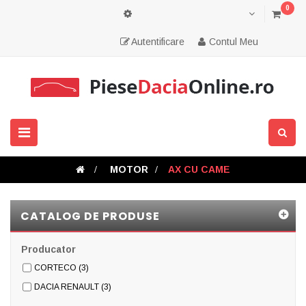
0
Autentificare
Contul Meu
Toggle
navigation
>
MOTOR
>
AX CU CAME
CATALOG DE PRODUSE
Producator
CORTECO
(3)
DACIA RENAULT
(3)