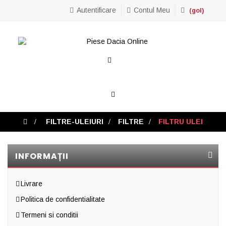
Autentificare
Contul Meu
(gol)
Toggle
navigation
>
FILTRE-ULEIURI
>
FILTRE
>
FILTRU ULEI
INFORMAȚII
Livrare
Politica de confidentialitate
Termeni si conditii