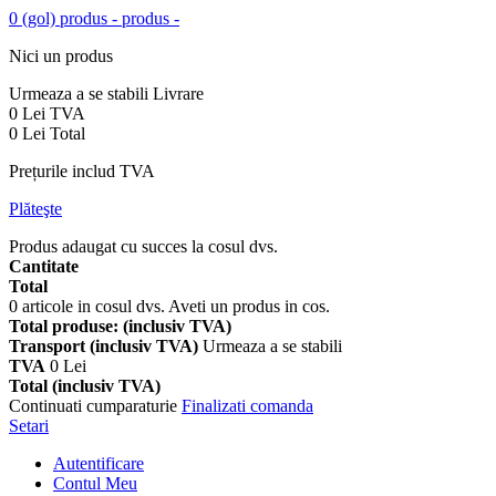
0
(gol)
produs -
produs -
Nici un produs
Urmeaza a se stabili
Livrare
0 Lei
TVA
0 Lei
Total
Prețurile includ TVA
Plăteşte
Produs adaugat cu succes la cosul dvs.
Cantitate
Total
0
articole in cosul dvs.
Aveti un produs in cos.
Total produse: (inclusiv TVA)
Transport (inclusiv TVA)
Urmeaza a se stabili
TVA
0 Lei
Total (inclusiv TVA)
Continuati cumparaturie
Finalizati comanda
Setari
Autentificare
Contul Meu