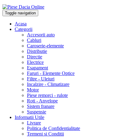
Toggle navigation
Acasa
Categorii
Accesorii auto
Cabluri
Caroserie-elemente
Distributie
Directie
Electrice
Esapament
Faruri - Elemente Optice
Filtre - Uleiuri
Incalzire - Climatizare
Motor
Piese remorci - rulote
Roti - Anvelope
Sistem franare
Suspensie
Informatii Utile
Livrare
Politica de Confidentialitate
Termeni si Conditii