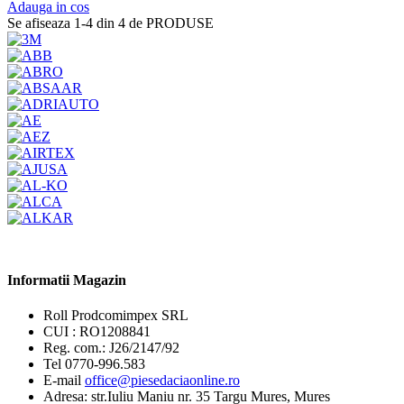
Adauga in cos
Se afiseaza 1-4 din 4 de PRODUSE
Informatii Magazin
Roll Prodcomimpex SRL
CUI : RO1208841
Reg. com.: J26/2147/92
Tel 0770-996.583
E-mail
office@piesedaciaonline.ro
Adresa: str.Iuliu Maniu nr. 35 Targu Mures, Mures