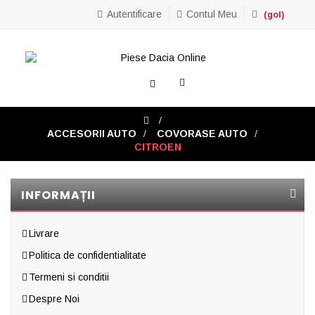
Autentificare
Contul Meu
(gol)
Toggle
navigation
>
ACCESORII AUTO
>
COVORASE AUTO
>
CITROEN
INFORMAȚII
Livrare
Politica de confidentialitate
Termeni si conditii
Despre Noi